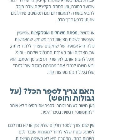
שבוער בתוכה, ומן הסתם הקליניקה שלה תוכל 
להביא בשורה למתמודדים עם תסימינים פיזיולוגים 
שניתן לרפא דרך הלב.
או למשל; 
מפתח משחקים ואפליקציות
 שמאמין 
שאפשר לשנות מציאות דרך משחק. שהאנושות 
כולה היא אסופה של שחקנים שצריך ללמוד אותה, 
את הצרכים ואת מערכת התגמול שלהם - והופ. 
תוכל להניע אותם לאן שרק תרצה. מן הסתם, הוא 
יביא משהו לגמרי אחר ממפתח תוכנה שה"למה" 
שלו בכלל הגיע מפיצוח קוד.
האם צריך לספר הכל? (על 
גבולות וחופש)
כאן חשוב לעצור ולומר: לספר את הסיפור לא אומר 
"להתפשט" רגשית בכיכר העיר. 
אין שום צורך לספר חלקים שלא נכון או לא נוח לכם 
לשתף, ובטח שלא לחזור למקומות שכבד לכם 
לשהות בהם. המטרה היא לא חשיפה מציצנית, 