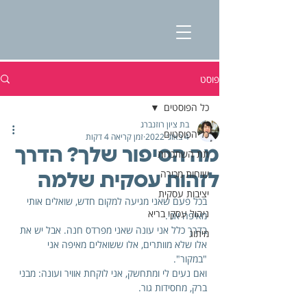
פוסט
כל הפוסטים
בת ציון רוזנברג
כל הפוסטים
4 באוג׳ 2022
זמן קריאה 4 דקות
מה הסיפור שלך? הדרך
תת השתכרות
שיחות מכירה
לזהות עסקית שלמה
יציבות עסקית
בכל פעם שאני מגיעה למקום חדש, שואלים אותי 
ניהול עסקי בריא
מאיפה אני. 
בדרך כלל אני עונה שאני מפרדס חנה. אבל יש את 
מיתוג
אלו שלא מוותרים, אלו ששואלים מאיפה אני 
"במקור". 
ואם נעים לי ומתחשק, אני לוקחת אוויר ועונה: מבני 
ברק, מחסידות גור.