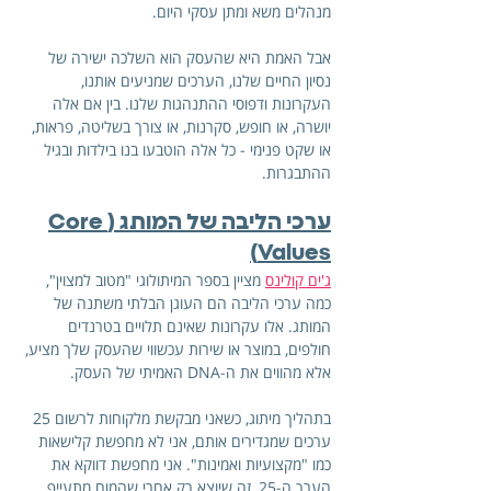
מנהלים משא ומתן עסקי היום.
אבל האמת היא שהעסק הוא השלכה ישירה של 
נסיון החיים שלנו, הערכים שמניעים אותנו, 
העקרונות ודפוסי ההתנהגות שלנו. בין אם אלה 
יושרה, או חופש, סקרנות, או צורך בשליטה, פראות, 
או שקט פנימי - כל אלה הוטבעו בנו בילדות ובגיל 
ההתבגרות. 
ערכי הליבה של המותג (Core 
Values)
ג'ים קולינס
 מציין בספר המיתולוגי "מטוב למצוין", 
כמה ערכי הליבה הם העוגן הבלתי משתנה של 
המותג. אלו עקרונות שאינם תלויים בטרנדים 
חולפים, במוצר או שירות עכשווי שהעסק שלך מציע, 
אלא מהווים את ה-DNA האמיתי של העסק.
בתהליך מיתוג, כשאני מבקשת מלקוחות לרשום 25 
ערכים שמגדירים אותם, אני לא מחפשת קלישאות 
כמו "מקצועיות ואמינות". אני מחפשת דווקא את 
הערך ה-25, זה שיוצא רק אחרי שהמוח מתעייף 