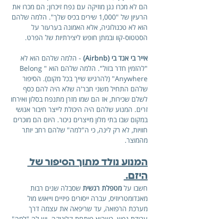
הם לא מכרו נגן מוזיקה עם נפח זיכרון; הם מכרו את 
הרעיון של "1,000 שירים בכיס שלך". הלמה שלהם 
הוא לא טכנולוגיה, אלא האמונה בערעור על 
הסטטוס-קוו ובמתן חופש ליצירתיות של הפרט.
אייר בי אנד בי (Airbnb)
 - הלמה שלהם הוא לא 
"להזמין חדר בזול". הלמה שלהם הוא "Belong 
Anywhere" (להרגיש שייך בכל מקום). הסיפור 
שלהם התחיל משני חבר'ה שלא היה להם כסף 
לשלם שכירות, אז הם שמו מזרן מתנפח בסלון ואירחו 
זרים. המנוע שלהם היה היכולת לייצר חיבור אנושי 
במקום שבו בתי מלון מייצרים ניכור. היום הם מוכרים 
חוויות, לא רק לינה, כי ה"למה" שלהם רחב יותר 
מהמוצר.
המנוע נולד מתוך הסיפור של 
היזם. 
חשבו על 
מטפלת רגשית
 שסבלה שנים רבות 
מאנדומטריוזיס, עברה ייסורים פיזיים וייאוש מול 
מערכת הרפואה, עד שריפאה את עצמה דרך 
עבודת נפש. כשהיא פותחת קליניקה. יש לה "למה" 