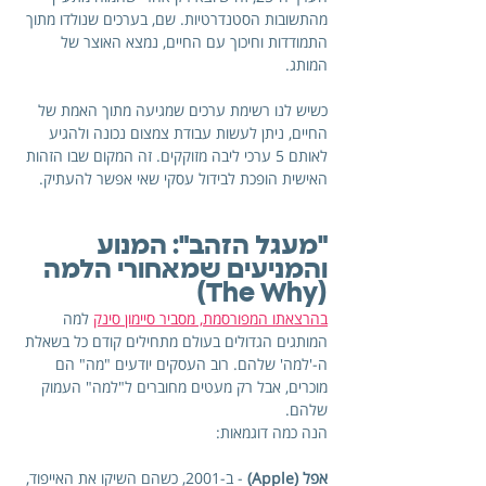
מהתשובות הסטנדרטיות. שם, בערכים שנולדו מתוך 
התמודדות וחיכוך עם החיים, נמצא האוצר של 
המותג.
כשיש לנו רשימת ערכים שמגיעה מתוך האמת של 
החיים, ניתן לעשות עבודת צמצום נכונה ולהגיע 
לאותם 5 ערכי ליבה מזוקקים. זה המקום שבו הזהות 
האישית הופכת לבידול עסקי שאי אפשר להעתיק.
"מעגל הזהב": המנוע 
והמניעים שמאחורי הלמה 
(The Why)
בהרצאתו המפורסמת, מסביר סיימון סינק
 למה 
המותגים הגדולים בעולם מתחילים קודם כל בשאלת 
ה-'למה' שלהם. רוב העסקים יודעים "מה" הם 
מוכרים, אבל רק מעטים מחוברים ל"למה" העמוק 
שלהם. 
הנה כמה דוגמאות:
אפל (Apple)
 - ב-2001, כשהם השיקו את האייפוד, 