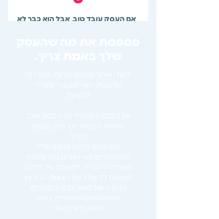
אם העסק עובד טוב, אבל הוא כבר לא
מתאים, מרגש או משמח אתכם.
פספסת את מה שהעסק
שלך באמת צריך.
לימדו אותך
שיטות גנריות. אמרו לך
שהעסק הוא "מכונה" שצריך
לתפעל.
אבל הנסיון להחיל על העסק שלך
שיטות טכניות, יצר נתק, עומס
וסבל:
הסיסטם נלחם בטבע שלך,
התימחורים לא יושבים נוח, שיחות
המכירה הופכות למאבק של כוחות
במקום לדיאלוג של רצונות, גבולות
הגיזרה של השירותים והמוצרים
מטושטשים ומייצרים כאוס
ותיסכול אינסופי.