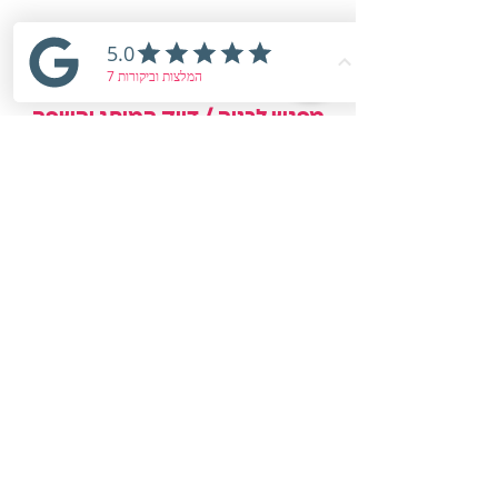
02
מפגש לבניה / דיוק המותג והשפה
השיווקית
נפתח את הזהות שלכם למודל ושפה,
מסרים ונוכחות.
מיתוג שלא מנסה להרשים, אלא כזה
שמדויק למי שאתם, מושך את הלקוחות
הנכונים ודוחה את הלא נכונים.
תוצאה: שפה שיווקית שמרגישה טבעית
וברורה.
03