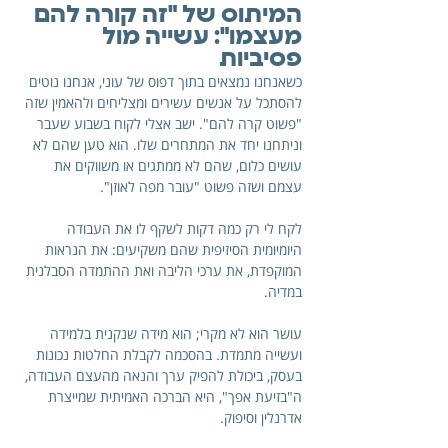
המיתוס של "זה קורה להם 
מעצמו": עשייה מול 
פסיביות
כשאנחנו נמצאים בתוך דפוס של עוני, אנחנו נוטים 
להסתכל על אנשים עשירים ומצליחים ולהאמין שזה 
"פשוט קרה להם". ישב אצלי לקוח בשבוע שעבר 
וניתחנו יחד את המתחרים שלו. הוא טען שהם לא 
עושים כלום, שהם לא ממתגים או משווקים את 
עצמם ושזה פשוט "עובר מפה לאוזן".
לקח לי רק כמה דקות לשקף לו את העבודה 
היומיומית הסיזיפית שהם משקיעים: את הנראות 
המוקפדת, את ערכי הליבה ואת ההתמדה הסבלנית 
במדיה. 
עושר הוא לא מקרי; הוא מידה שנקנית בלמידה 
ועשייה מתמדת. בהסכמה לקבלת החלטות נכונות 
בעסק, ביכולת להפיק ערך והנאה מהעצם העבודה, 
ה"בזיעת אפך", היא הברכה האמיתית שמייצרת 
אדרנלין וסיפוק.