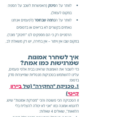
לוותר על ה
פינוק
 (האפשרות לשכב על הספה 
במקום לעמול).
לוותר על ה
נחמה שבחוסר
 (לפעמים אנחנו 
נאחזים בקשרים לא בריאים או בדפוסים 
הרסניים רק כי הם מספקים לנו "חיבוק" מוכר).
במקום שבו אין ויתור – אין בחירה, יש רק משאלת לב.
איך לשחרר אמונות 
שמרגישות כמו אמת?
כדי לשבור את האמונות שראינו בבית אלפי פעמים, 
עלינו להשתמש בטכניקות מנטליות שמייצרות סדק 
בדפוס:
1. טכניקת "החקירה" (של 
ביירון 
קייטי
)
זו הטכניקה הכי פשוטה והכי "מפרקת אמונות" שיש. 
לדוגמא אמונה כמו "אני לא יכולה להצליח בלי 
הלוואות", שואלים 4 שאלות: