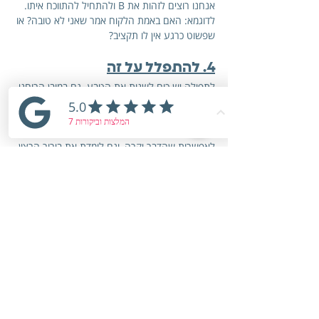
אנחנו רוצים לזהות את B ולהתחיל להתווכח איתו. 
לדוגמא: האם באמת הלקוח אמר שאני לא טובה? או 
שפשוט כרגע אין לו תקציב?
4. להתפלל על זה
לתפילה יש כוח לשנות את הטבע. גם במובן הרוחני 
אלוקי, וגם באופן גשמי.
כשאנחנו מתפללים על משהו, אנחנו מנכיחים את 
הרצון ומדייקים אותו. התודעה שלנו גם מתחנכת 
לאפשרות שהדבר יקרה, וגם לומדת את בירור הרצון, 
המוטיבציות והמטרות שאנחנו שמים לעצמנו.
הקלטתי לך 
תפילה חזקה, מפורטת ומרפאת 
לפרנסה טובה,
 מתוך הספר ליקוטי תפילות מרבי נתן 
מנמירוב (תלמידו של רבי נחמן מברסלב)
וכן 
תפילה להינצל מחובות
 אמן.
עשירות היא תוצאה שנקנית באהבה. 
בהסכמה לתנועה ובוויתור אמיץ על דפוסים שסיימו 
את תפקידם. 
כשמרכז הכובד חוזר אלינו, והבחירה הופכת מודעת 