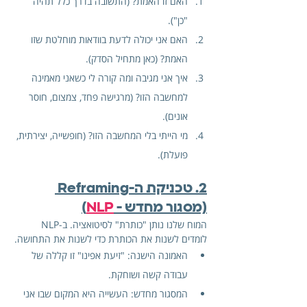
האם זו האמת? (התשובה בדרך כלל תהיה 
"כן").
האם אני יכולה לדעת בוודאות מוחלטת שזו 
האמת? (כאן מתחיל הסדק).
איך אני מגיבה ומה קורה לי כשאני מאמינה 
למחשבה הזו? (מרגישה פחד, צמצום, חוסר 
אונים).
מי הייתי בלי המחשבה הזו? (חופשייה, יצירתית, 
פועלת).
2. טכניקת ה-Reframing 
(מסגור מחדש - 
NLP
)
המוח שלנו נותן "כותרת" לסיטואציה. ב-NLP 
לומדים לשנות את הכותרת כדי לשנות את התחושה.
האמונה הישנה: "זיעת אפינו" זו קללה של 
עבודה קשה ושוחקת.
המסגור מחדש: העשייה היא המקום שבו אני 