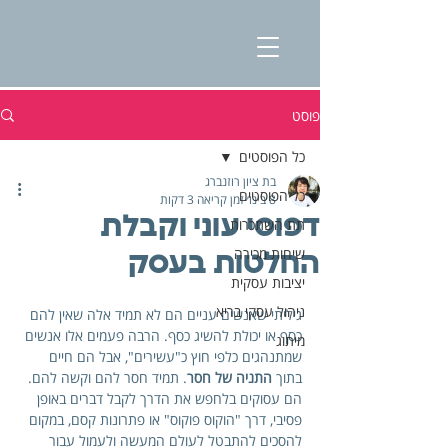
פוסט
כל הפוסטים
בת ציון רוזנברג
כל הפוסטים
8 בינו׳
זמן קריאה 3 דקות
דפוסי עוני וקבלת
תת השתכרות
שיחות מכירה
החלטות בעסק
יציבות עסקית
ניהול עסקי בריא
גיליתי שאנשים עניים הם לא תמיד אלה שאין להם 
כסף או יכולת להשיג כסף. הרבה פעמים אלו אנשים 
מיתוג
שמתנהגים כלפי חוץ כ"עשירים", אבל הם חיים 
בתוך 
התניה של חסר
. תמיד חסר להם וקשה להם. 
הם עסוקים בלחפש את הדרך לקבל דברים באופן 
פסיבי, דרך "הוקוס פוקוס" או פתרונות קסם, במקום 
להסכים להתבטל לעולם המעשה ולעמול עבור 