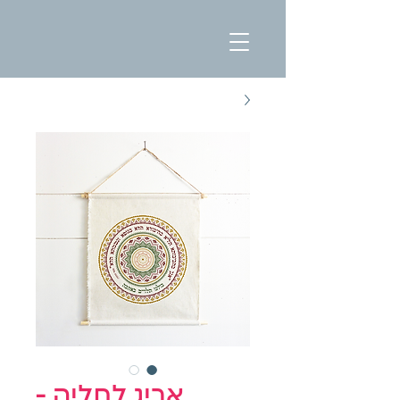
אריג לתליה -