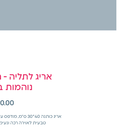
אריג לתליה - ח
נוהמות ב
אריג כותנה 40*30 ס"מ, מו
טבעית לאוירה רכה ונעימ