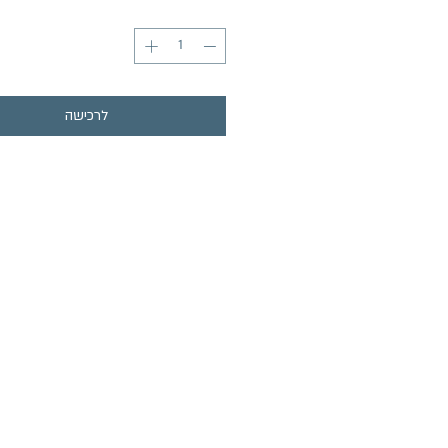
לרכישה
תפריט האתר
פגישת ייעוץ ראשונית
הקורס המזוקק