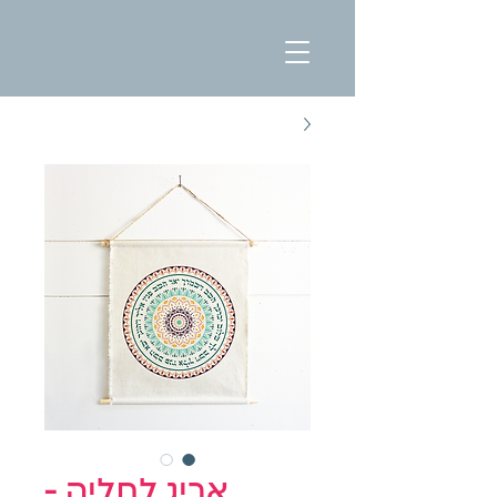
אריג לתליה -